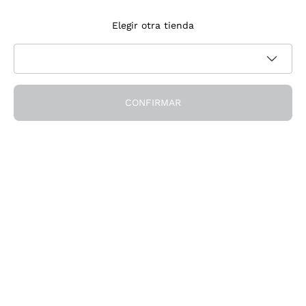
Suscríbete a la newsletter
Elegir otra tienda
Acepto recibir newsletter y comunicaciones promocionales de
Política de privacidad
Callmewine, como requiere la
CONFIRMAR
¡Obtén el descuento!
La Empresa
Quiénes Somos
¿Necesitas ayuda?
Servicio al cliente
Únete a la comunidad
Condiciones de Venta
Formulario de desistimiento del pedido
Descarga la app