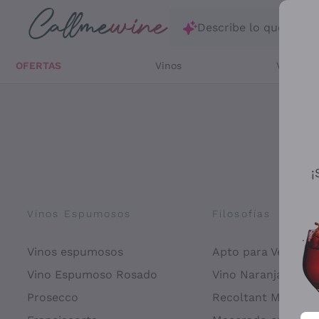
Saltar al contenido principal
Describe lo que está
OFERTAS
Vinos
Vinos Bl
¡
Vinos Espumosos
Filosofías
Vinos espumosos
Apto para Veganos
Vino Espumoso Rosado
Vino Naranja
Prosecco
Recoltant Manipul