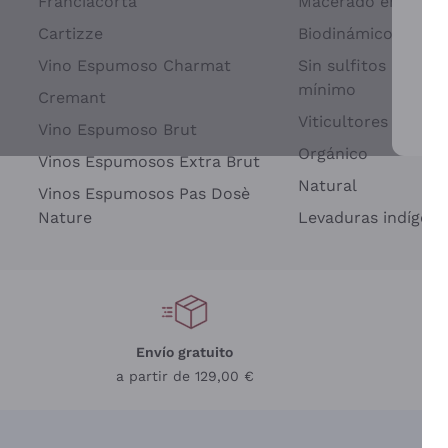
Franciacorta
Macerado en piel d
Cartizze
Biodinámico
Vino Espumoso Charmat
Sin sulfitos añadid
mínimo
Cremant
Viticultores Indep
Vino Espumoso Brut
Par
Orgánico
Vinos Espumosos Extra Brut
Natural
Vinos Espumosos Pas Dosè
Nature
Levaduras indígena
Envío gratuito
a partir de 129,00 €