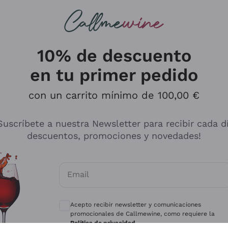
s buscando
ancos
Vinos tintos
Champán
10% de descuento
en tu primer pedido
con un carrito mínimo de 100,00 €
Explora el catálogo
Suscríbete a nuestra Newsletter para recibir cada d
descuentos, promociones y novedades!
Productores
Vinos Bl
Email
Antinori
Assyrtiko
Consentimientos opcionales para recibir 
Ornellaia
Greco
Acepto recibir newsletter y comunicaciones
ant
Ca' del Bosco
Gavi
promocionales de Callmewine, como requiere la
Política de privacidad