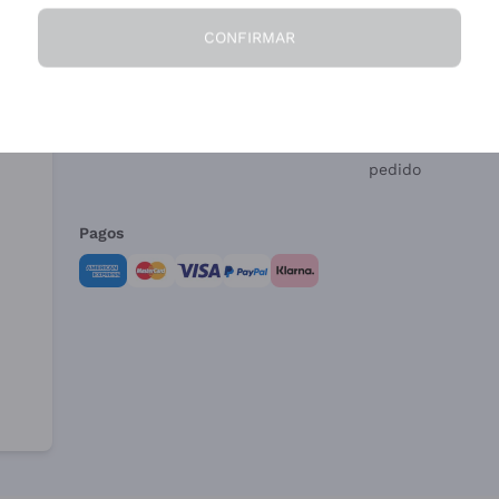
CONFIRMAR
La Empresa
¿Necesitas ayud
Quiénes Somos
Servicio al client
Condiciones de 
Formulario de de
pedido
Pagos