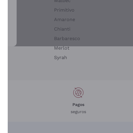
Malbec
Primitivo
Amarone
alla
Chianti
ay
Barbaresco
Merlot
n
Syrah
Pagos
seguros