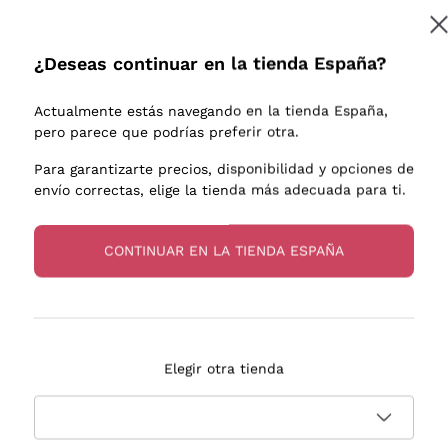
e uva
Donnafugata
Lugana
Occhipinti Arianna
Riesling
¿Deseas continuar en la tienda España?
Suscribirme
os o
Biondi Santi
Sancerre
Franz Haas
Ribolla Gi
Actualmente estás navegando en la tienda España,
endientes
Argiolas
Chardonn
pero parece que podrías preferir otra.
a más información, lee nuestra
Política de privacidad
Zenato
Pinot Gris
Para garantizarte precios, disponibilidad y opciones de
envío correctas, elige la tienda más adecuada para ti.
Ca' dei Frati
Sauvigno
s
CONTINUAR EN LA TIENDA ESPAÑA
Entrega en 2-4 días
Pago
Elegir otra tienda
en España
en 3 cuotas