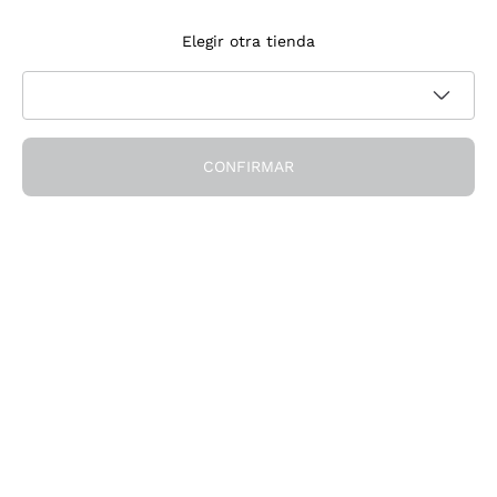
Suscríbete a la newsletter
Elegir otra tienda
Acepto recibir newsletter y comunicaciones promocionales de
Política de privacidad
Callmewine, como requiere la
CONFIRMAR
¡Obtén el descuento!
La Empresa
Quiénes Somos
¿Necesitas ayuda?
Servicio al cliente
Únete a la comunidad
Condiciones de Venta
Formulario de desistimiento del pedido
Descarga la app