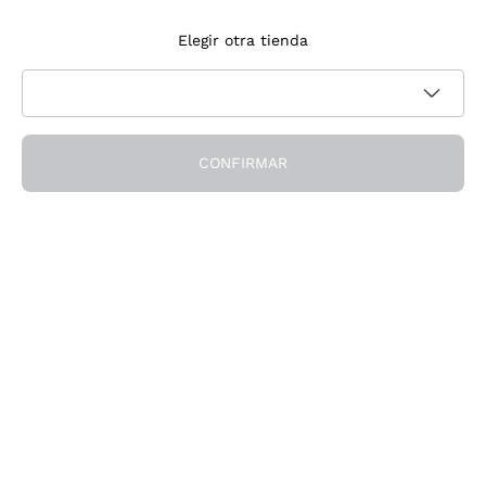
Suscríbete a la newsletter
Elegir otra tienda
Acepto recibir newsletter y comunicaciones promocionales de
Política de privacidad
Callmewine, como requiere la
CONFIRMAR
¡Obtén el descuento!
La Empresa
Quiénes Somos
¿Necesitas ayuda?
Servicio al cliente
Únete a la comunidad
Condiciones de Venta
Formulario de desistimiento del pedido
Descarga la app