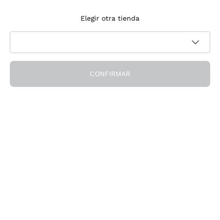
Suscríbete a la newsletter
Elegir otra tienda
Acepto recibir newsletter y comunicaciones promocionales de
Política de privacidad
Callmewine, como requiere la
CONFIRMAR
¡Obtén el descuento!
La Empresa
Quiénes Somos
¿Necesitas ayuda?
Servicio al cliente
Únete a la comunidad
Condiciones de Venta
Formulario de desistimiento del pedido
Descarga la app