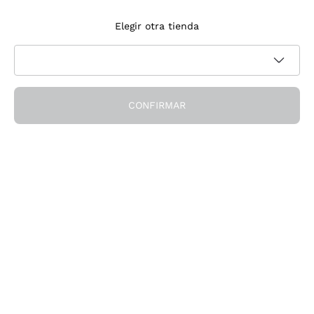
Suscríbete a la newsletter
Elegir otra tienda
Acepto recibir newsletter y comunicaciones promocionales de
Política de privacidad
Callmewine, como requiere la
CONFIRMAR
¡Obtén el descuento!
La Empresa
Quiénes Somos
¿Necesitas ayuda?
Servicio al cliente
Únete a la comunidad
Condiciones de Venta
Formulario de desistimiento del pedido
Descarga la app