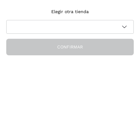
Suscríbete a la newsletter
Elegir otra tienda
Acepto recibir newsletter y comunicaciones promocionales de
Política de privacidad
Callmewine, como requiere la
CONFIRMAR
¡Obtén el descuento!
La Empresa
Quiénes Somos
¿Necesitas ayuda?
Servicio al cliente
Únete a la comunidad
Condiciones de Venta
Formulario de desistimiento del pedido
Descarga la app