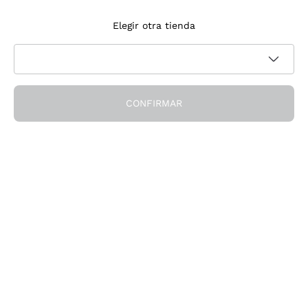
Suscríbete a la newsletter
Elegir otra tienda
Acepto recibir newsletter y comunicaciones promocionales de
Política de privacidad
Callmewine, como requiere la
CONFIRMAR
¡Obtén el descuento!
La Empresa
Quiénes Somos
¿Necesitas ayuda?
Servicio al cliente
Únete a la comunidad
Condiciones de Venta
Formulario de desistimiento del pedido
Descarga la app