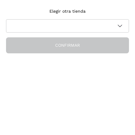
Suscríbete a la newsletter
Elegir otra tienda
Acepto recibir newsletter y comunicaciones promocionales de
Política de privacidad
Callmewine, como requiere la
CONFIRMAR
¡Obtén el descuento!
La Empresa
Quiénes Somos
¿Necesitas ayuda?
Servicio al cliente
Únete a la comunidad
Condiciones de Venta
Formulario de desistimiento del pedido
Descarga la app