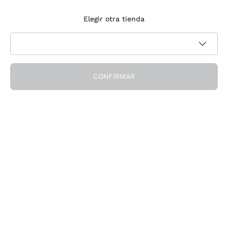
Suscríbete a la newsletter
Elegir otra tienda
Acepto recibir newsletter y comunicaciones promocionales de
Política de privacidad
Callmewine, como requiere la
CONFIRMAR
¡Obtén el descuento!
La Empresa
Quiénes Somos
¿Necesitas ayuda?
Servicio al cliente
Únete a la comunidad
Condiciones de Venta
Formulario de desistimiento del pedido
Descarga la app