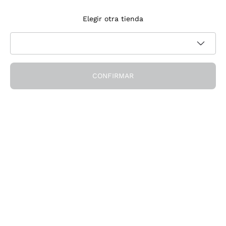
Suscríbete a la newsletter
Elegir otra tienda
Acepto recibir newsletter y comunicaciones promocionales de
Política de privacidad
Callmewine, como requiere la
CONFIRMAR
¡Obtén el descuento!
La Empresa
Quiénes Somos
¿Necesitas ayuda?
Servicio al cliente
Únete a la comunidad
Condiciones de Venta
Formulario de desistimiento del pedido
Descarga la app