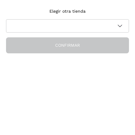
Suscríbete a la newsletter
Elegir otra tienda
Acepto recibir newsletter y comunicaciones promocionales de
Política de privacidad
Callmewine, como requiere la
CONFIRMAR
¡Obtén el descuento!
La Empresa
Quiénes Somos
¿Necesitas ayuda?
Servicio al cliente
Únete a la comunidad
Condiciones de Venta
Formulario de desistimiento del pedido
Descarga la app