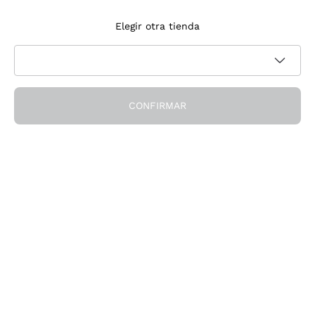
Suscríbete a la newsletter
Elegir otra tienda
Acepto recibir newsletter y comunicaciones promocionales de
Política de privacidad
Callmewine, como requiere la
CONFIRMAR
¡Obtén el descuento!
La Empresa
Quiénes Somos
¿Necesitas ayuda?
Servicio al cliente
Únete a la comunidad
Condiciones de Venta
Formulario de desistimiento del pedido
Descarga la app