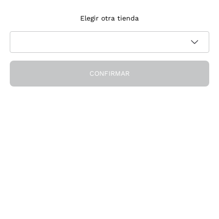
Suscríbete a la newsletter
Elegir otra tienda
Acepto recibir newsletter y comunicaciones promocionales de
Política de privacidad
Callmewine, como requiere la
CONFIRMAR
¡Obtén el descuento!
La Empresa
Quiénes Somos
¿Necesitas ayuda?
Servicio al cliente
Únete a la comunidad
Condiciones de Venta
Formulario de desistimiento del pedido
Descarga la app