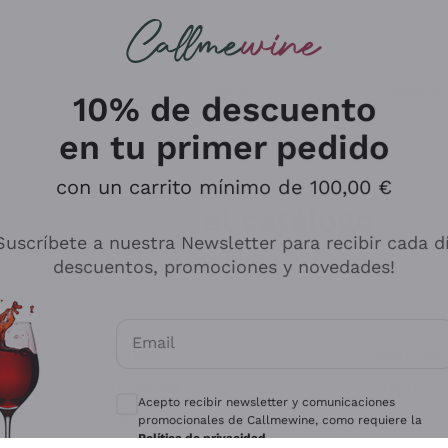
s buscando
ancos
Vinos tintos
Champán
10% de descuento
en tu primer pedido
con un carrito mínimo de 100,00 €
Explora el catálogo
Suscríbete a nuestra Newsletter para recibir cada d
descuentos, promociones y novedades!
Productores
Vinos Bl
Email
Antinori
Assyrtiko
Consentimientos opcionales para recibir 
Ornellaia
Greco
Acepto recibir newsletter y comunicaciones
ant
Ca' del Bosco
Gavi
promocionales de Callmewine, como requiere la
Política de privacidad