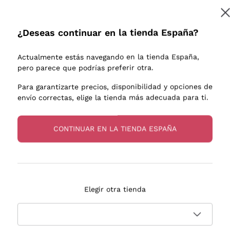
e uva
Donnafugata
Lugana
Occhipinti Arianna
Riesling
¿Deseas continuar en la tienda España?
Suscribirme
os o
Biondi Santi
Sancerre
Franz Haas
Ribolla Gi
Actualmente estás navegando en la tienda España,
endientes
Argiolas
Chardonn
pero parece que podrías preferir otra.
a más información, lee nuestra
Política de privacidad
Zenato
Pinot Gris
Para garantizarte precios, disponibilidad y opciones de
envío correctas, elige la tienda más adecuada para ti.
Ca' dei Frati
Sauvigno
s
CONTINUAR EN LA TIENDA ESPAÑA
Entrega en 2-4 días
Pago
Elegir otra tienda
en España
en 3 cuotas