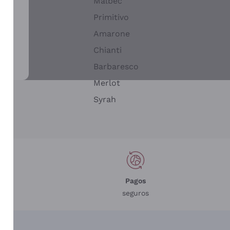
Malbec
Primitivo
Amarone
alla
Chianti
ay
Barbaresco
Merlot
n
Syrah
Pagos
seguros