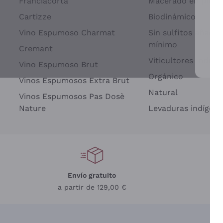
Franciacorta
Macerado en piel d
Cartizze
Biodinámico
Vino Espumoso Charmat
Sin sulfitos añadid
mínimo
Cremant
Viticultores Indep
Vino Espumoso Brut
Par
Orgánico
Vinos Espumosos Extra Brut
Natural
Vinos Espumosos Pas Dosè
Nature
Levaduras indígena
Envío gratuito
a partir de 129,00 €