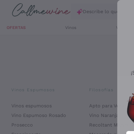
Saltar al contenido principal
Describe lo que está
OFERTAS
Vinos
Vinos Bl
¡
Vinos Espumosos
Filosofías
Vinos espumosos
Apto para Veganos
Vino Espumoso Rosado
Vino Naranja
Prosecco
Recoltant Manipul