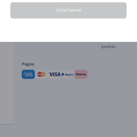
CONFIRMAR
La Empresa
¿Necesitas ayud
Quiénes Somos
Servicio al client
Condiciones de 
Formulario de de
pedido
Pagos