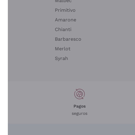
Malbec
Primitivo
Amarone
alla
Chianti
ay
Barbaresco
Merlot
n
Syrah
Pagos
seguros