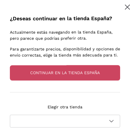
e uva
Donnafugata
Lugana
Occhipinti Arianna
Riesling
¿Deseas continuar en la tienda España?
os o
Biondi Santi
Sancerre
Suscribirme
Franz Haas
Ribolla Gi
Actualmente estás navegando en la tienda España,
endientes
Argiolas
Chardonn
pero parece que podrías preferir otra.
a más información, lee nuestra
Política de privacidad
Zenato
Pinot Gris
Para garantizarte precios, disponibilidad y opciones de
envío correctas, elige la tienda más adecuada para ti.
Ca' dei Frati
Sauvigno
s
CONTINUAR EN LA TIENDA ESPAÑA
Entrega en 2-4 días
Pago
Elegir otra tienda
en España
en 3 cuotas