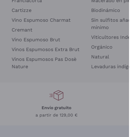
Franciacorta
Macerado en piel d
Cartizze
Biodinámico
Vino Espumoso Charmat
Sin sulfitos añadid
mínimo
Cremant
Viticultores Indep
Vino Espumoso Brut
Par
Orgánico
Vinos Espumosos Extra Brut
Natural
Vinos Espumosos Pas Dosè
Nature
Levaduras indígena
Envío gratuito
a partir de 129,00 €