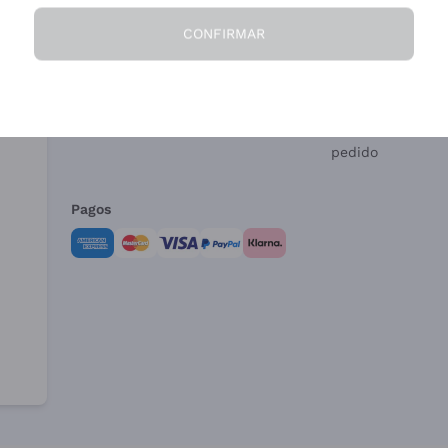
CONFIRMAR
La Empresa
¿Necesitas ayud
Quiénes Somos
Servicio al client
Condiciones de 
Formulario de de
pedido
Pagos