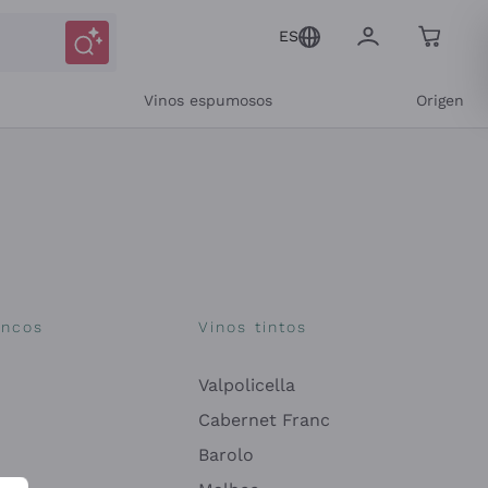
ES
Vinos espumosos
Origen
ía
ancos
Vinos tintos
Valpolicella
comunicaciones y ofertas personalizadas
Cabernet Franc
Barolo