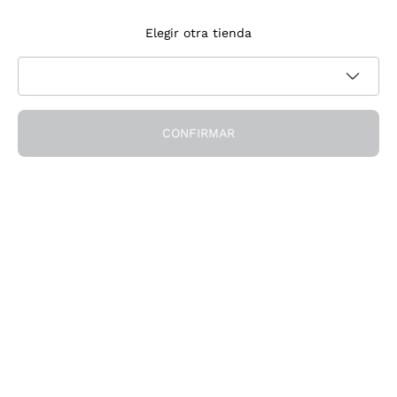
Suscríbete a la newsletter
Elegir otra tienda
Acepto recibir newsletter y comunicaciones promocionales de
Política de privacidad
Callmewine, como requiere la
CONFIRMAR
¡Obtén el descuento!
La Empresa
Quiénes Somos
¿Necesitas ayuda?
Servicio al cliente
Únete a la comunidad
Condiciones de Venta
Formulario de desistimiento del pedido
Descarga la app