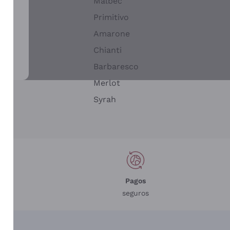
Malbec
Primitivo
Amarone
alla
Chianti
ay
Barbaresco
Merlot
n
Syrah
Pagos
seguros