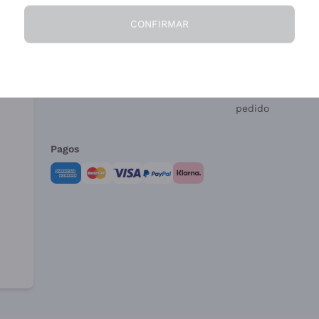
CONFIRMAR
La Empresa
¿Necesitas ayud
Quiénes Somos
Servicio al client
Condiciones de 
Formulario de de
pedido
Pagos