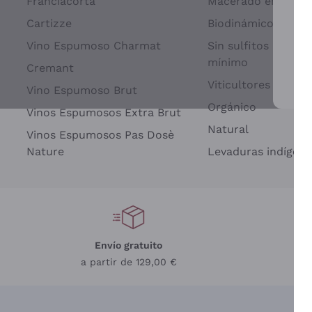
Franciacorta
Macerado en piel d
Cartizze
Biodinámico
Vino Espumoso Charmat
Sin sulfitos añadid
mínimo
Cremant
Viticultores Indep
Vino Espumoso Brut
Par
Orgánico
Vinos Espumosos Extra Brut
Natural
Vinos Espumosos Pas Dosè
Nature
Levaduras indígena
Envío gratuito
a partir de 129,00 €