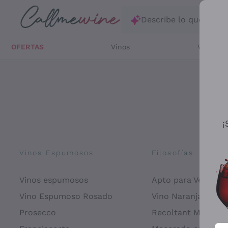
Saltar al contenido principal
Describe lo que está
OFERTAS
Vinos
Vinos Bl
¡
Vinos Espumosos
Filosofías
Vinos espumosos
Apto para Veganos
Vino Espumoso Rosado
Vino Naranja
Prosecco
Recoltant Manipul