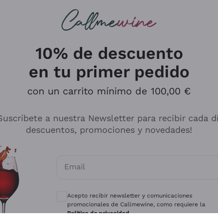
s buscando
ancos
Vinos tintos
Champán
10% de descuento
en tu primer pedido
con un carrito mínimo de 100,00 €
Explora el catálogo
Suscríbete a nuestra Newsletter para recibir cada d
descuentos, promociones y novedades!
Productores
Vinos Bl
Email
Antinori
Assyrtiko
Consentimientos opcionales para recibir 
Ornellaia
Greco
Acepto recibir newsletter y comunicaciones
ant
Ca' del Bosco
Gavi
promocionales de Callmewine, como requiere la
Política de privacidad