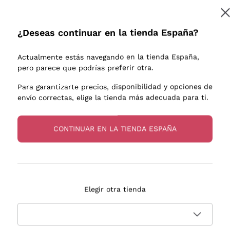
e uva
Donnafugata
Lugana
Occhipinti Arianna
Riesling
¿Deseas continuar en la tienda España?
Suscribirme
os o
Biondi Santi
Sancerre
Franz Haas
Ribolla Gi
Actualmente estás navegando en la tienda España,
endientes
Argiolas
Chardonn
pero parece que podrías preferir otra.
a más información, lee nuestra
Política de privacidad
Zenato
Pinot Gris
Para garantizarte precios, disponibilidad y opciones de
envío correctas, elige la tienda más adecuada para ti.
Ca' dei Frati
Sauvigno
s
CONTINUAR EN LA TIENDA ESPAÑA
Entrega en 2-4 días
Pago
Elegir otra tienda
en España
en 3 cuotas