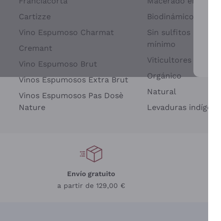
Franciacorta
Macerado en piel d
Cartizze
Biodinámico
Vino Espumoso Charmat
Sin sulfitos añadid
mínimo
Cremant
Viticultores Indep
Vino Espumoso Brut
Par
Orgánico
Vinos Espumosos Extra Brut
Natural
Vinos Espumosos Pas Dosè
Nature
Levaduras indígena
Envío gratuito
a partir de 129,00 €