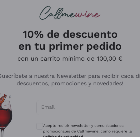
s buscando
ancos
Vinos tintos
Champán
10% de descuento
en tu primer pedido
con un carrito mínimo de 100,00 €
Explora el catálogo
Suscríbete a nuestra Newsletter para recibir cada d
descuentos, promociones y novedades!
Productores
Vinos Bl
Email
Antinori
Assyrtiko
Consentimientos opcionales para recibir 
Ornellaia
Greco
Acepto recibir newsletter y comunicaciones
ant
Ca' del Bosco
Gavi
promocionales de Callmewine, como requiere la
Política de privacidad