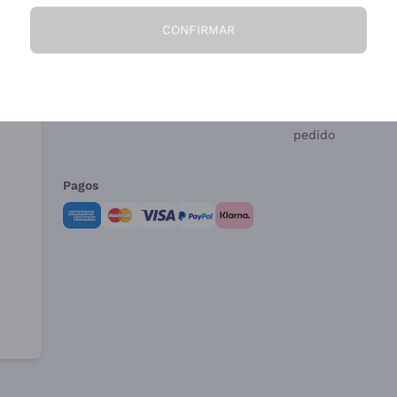
CONFIRMAR
La Empresa
¿Necesitas ayud
Quiénes Somos
Servicio al client
Condiciones de 
Formulario de de
pedido
Pagos