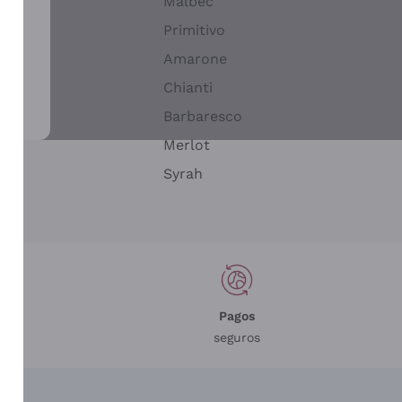
Malbec
Primitivo
Amarone
alla
Chianti
ay
Barbaresco
Merlot
n
Syrah
Pagos
seguros