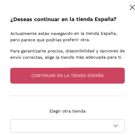
e uva
Donnafugata
Lugana
Occhipinti Arianna
Riesling
¿Deseas continuar en la tienda España?
Suscribirme
os o
Biondi Santi
Sancerre
Franz Haas
Ribolla Gi
Actualmente estás navegando en la tienda España,
endientes
Argiolas
Chardonn
pero parece que podrías preferir otra.
a más información, lee nuestra
Política de privacidad
Zenato
Pinot Gris
Para garantizarte precios, disponibilidad y opciones de
envío correctas, elige la tienda más adecuada para ti.
Ca' dei Frati
Sauvigno
s
CONTINUAR EN LA TIENDA ESPAÑA
Entrega en 2-4 días
Pago
Elegir otra tienda
en España
en 3 cuotas