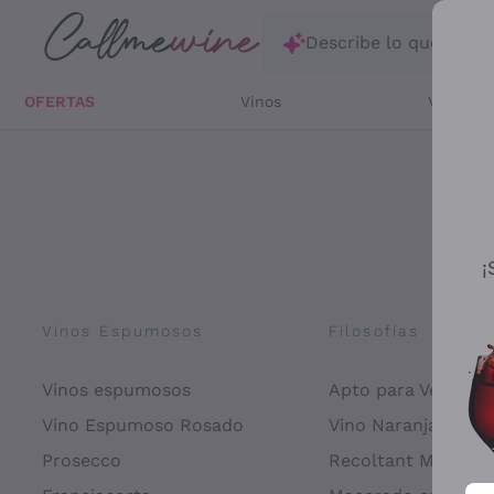
Saltar al contenido principal
Describe lo que está
OFERTAS
Vinos
Vinos Bl
¡
Vinos Espumosos
Filosofías
Vinos espumosos
Apto para Veganos
Vino Espumoso Rosado
Vino Naranja
Prosecco
Recoltant Manipul