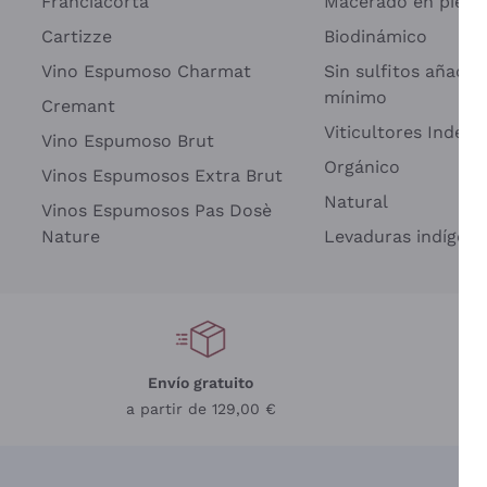
Franciacorta
Macerado en piel d
Cartizze
Biodinámico
Vino Espumoso Charmat
Sin sulfitos añadid
mínimo
Cremant
Viticultores Indep
Vino Espumoso Brut
Orgánico
Vinos Espumosos Extra Brut
Natural
Vinos Espumosos Pas Dosè
Nature
Levaduras indígena
Envío gratuito
a partir de 129,00 €