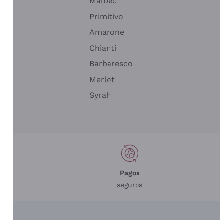
Malbec
Primitivo
Amarone
alla
Chianti
ay
Barbaresco
Merlot
n
Syrah
Pagos
seguros