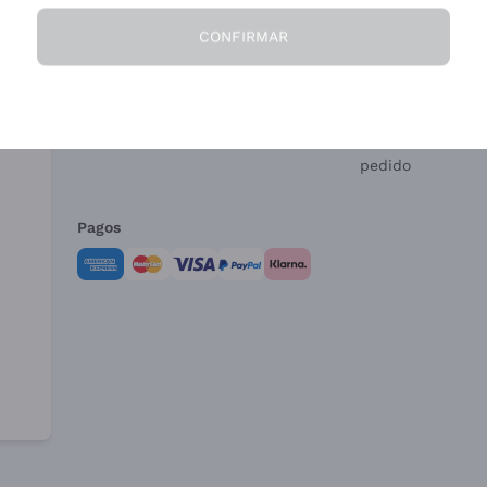
CONFIRMAR
La Empresa
¿Necesitas ayud
Quiénes Somos
Servicio al client
Condiciones de 
Formulario de de
pedido
Pagos