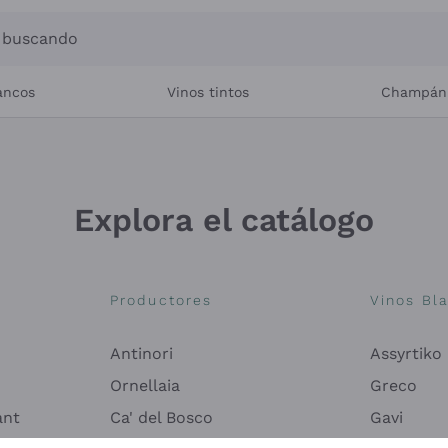
s buscando
ancos
Vinos tintos
Champán
Explora el catálogo
Productores
Vinos Bl
Antinori
Assyrtiko
Ornellaia
Greco
ant
Ca' del Bosco
Gavi