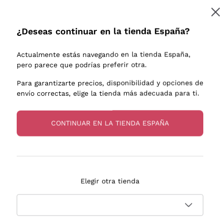
e uva
Donnafugata
Lugana
Occhipinti Arianna
Riesling
¿Deseas continuar en la tienda España?
os o
Biondi Santi
Sancerre
Franz Haas
Ribolla Gi
Actualmente estás navegando en la tienda España,
endientes
Argiolas
Chardonn
pero parece que podrías preferir otra.
Zenato
Pinot Gris
Para garantizarte precios, disponibilidad y opciones de
envío correctas, elige la tienda más adecuada para ti.
Ca' dei Frati
Sauvigno
s
CONTINUAR EN LA TIENDA ESPAÑA
Entrega en 2-4 días
Pago
Elegir otra tienda
en España
en 3 cuotas