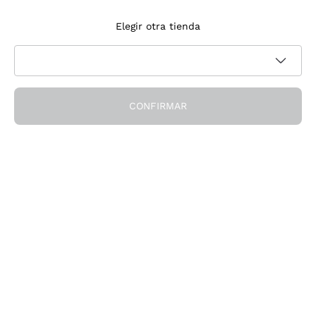
Suscríbete a la newsletter
Elegir otra tienda
Acepto recibir newsletter y comunicaciones promocionales de
Política de privacidad
Callmewine, como requiere la
CONFIRMAR
¡Obtén el descuento!
La Empresa
Quiénes Somos
¿Necesitas ayuda?
Servicio al cliente
Únete a la comunidad
Condiciones de Venta
Formulario de desistimiento del pedido
Descarga la app