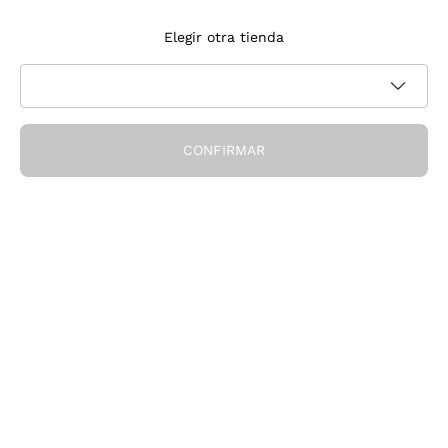
Suscríbete a la newsletter
Elegir otra tienda
Acepto recibir newsletter y comunicaciones promocionales de
Política de privacidad
Callmewine, como requiere la
CONFIRMAR
¡Obtén el descuento!
La Empresa
Quiénes Somos
¿Necesitas ayuda?
Servicio al cliente
Únete a la comunidad
Condiciones de Venta
Formulario de desistimiento del pedido
Descarga la app