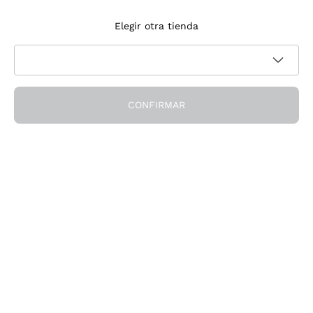
Suscríbete a la newsletter
Elegir otra tienda
Acepto recibir newsletter y comunicaciones promocionales de
Política de privacidad
Callmewine, como requiere la
CONFIRMAR
¡Obtén el descuento!
La Empresa
Quiénes Somos
¿Necesitas ayuda?
Servicio al cliente
Únete a la comunidad
Condiciones de Venta
Formulario de desistimiento del pedido
Descarga la app