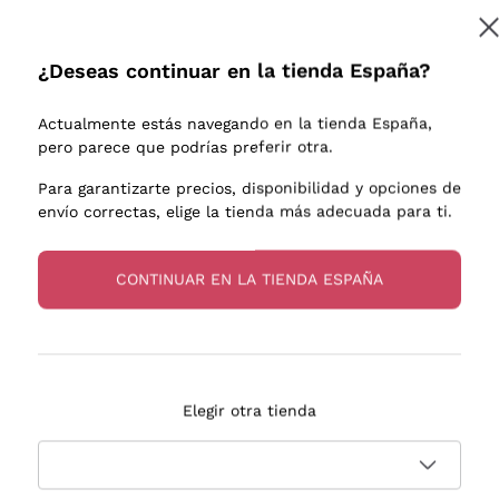
e uva
Donnafugata
Lugana
Occhipinti Arianna
Riesling
¿Deseas continuar en la tienda España?
Suscribirme
os o
Biondi Santi
Sancerre
Franz Haas
Ribolla Gi
Actualmente estás navegando en la tienda España,
endientes
Argiolas
Chardonn
pero parece que podrías preferir otra.
a más información, lee nuestra
Política de privacidad
Zenato
Pinot Gris
Para garantizarte precios, disponibilidad y opciones de
envío correctas, elige la tienda más adecuada para ti.
Ca' dei Frati
Sauvigno
s
CONTINUAR EN LA TIENDA ESPAÑA
Entrega en 2-4 días
Pago
Elegir otra tienda
en España
en 3 cuotas