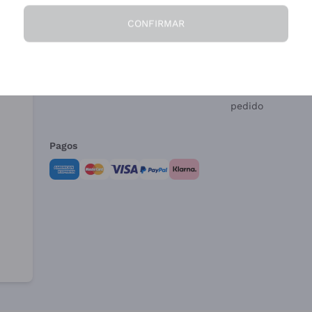
CONFIRMAR
La Empresa
¿Necesitas ayud
Quiénes Somos
Servicio al client
Condiciones de 
Formulario de de
pedido
Pagos