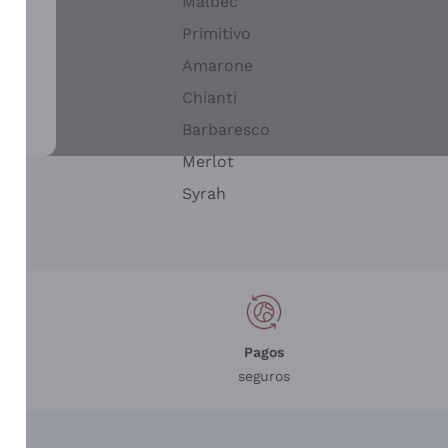
Malbec
Primitivo
Amarone
alla
Chianti
ay
Barbaresco
Merlot
n
Syrah
Pagos
seguros