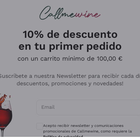
s buscando
ancos
Vinos tintos
Champán
10% de descuento
en tu primer pedido
con un carrito mínimo de 100,00 €
Explora el catálogo
Suscríbete a nuestra Newsletter para recibir cada d
descuentos, promociones y novedades!
Productores
Vinos Bl
Email
Antinori
Assyrtiko
Consentimientos opcionales para recibir 
Ornellaia
Greco
Acepto recibir newsletter y comunicaciones
ant
Ca' del Bosco
Gavi
promocionales de Callmewine, como requiere la
Política de privacidad