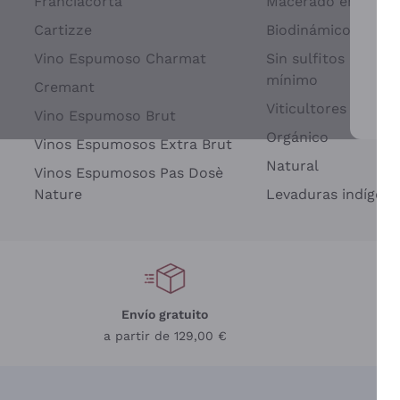
Franciacorta
Macerado en piel d
Cartizze
Biodinámico
Vino Espumoso Charmat
Sin sulfitos añadid
mínimo
Cremant
Viticultores Indep
Vino Espumoso Brut
Par
Orgánico
Vinos Espumosos Extra Brut
Natural
Vinos Espumosos Pas Dosè
Nature
Levaduras indígena
Envío gratuito
a partir de 129,00 €