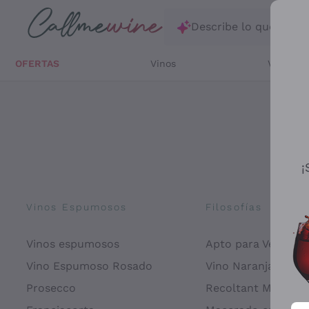
Saltar al contenido principal
Describe lo que está
OFERTAS
Vinos
Vinos Bl
¡
Vinos Espumosos
Filosofías
Vinos espumosos
Apto para Veganos
Vino Espumoso Rosado
Vino Naranja
Prosecco
Recoltant Manipul