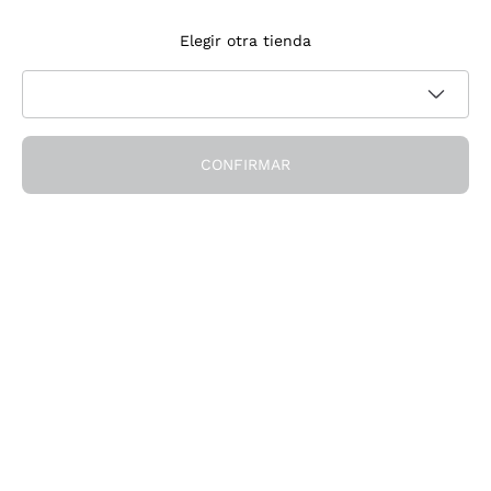
Suscríbete a la newsletter
Elegir otra tienda
Acepto recibir newsletter y comunicaciones promocionales de
Política de privacidad
Callmewine, como requiere la
CONFIRMAR
¡Obtén el descuento!
La Empresa
Quiénes Somos
¿Necesitas ayuda?
Servicio al cliente
Únete a la comunidad
Condiciones de Venta
Formulario de desistimiento del pedido
Descarga la app