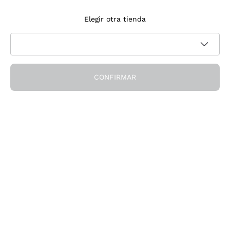
Suscríbete a la newsletter
Elegir otra tienda
Acepto recibir newsletter y comunicaciones promocionales de
Política de privacidad
Callmewine, como requiere la
CONFIRMAR
¡Obtén el descuento!
La Empresa
Quiénes Somos
¿Necesitas ayuda?
Servicio al cliente
Únete a la comunidad
Condiciones de Venta
Formulario de desistimiento del pedido
Descarga la app